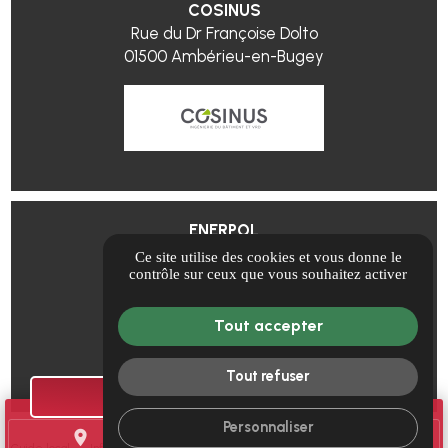
COSINUS
Rue du Dr Françoise Dolto
01500 Ambérieu-en-Bugey
ENERPOL
Rue du Dr Françoise Dolto
Ce site utilise des cookies et vous donne le
contrôle sur ceux que vous souhaitez activer
01500 Ambérieu-en-Bugey
Tout accepter
Tout refuser
CONTACT & DEVIS
Personnaliser
place
call
mail