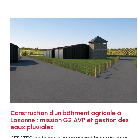
Construction d’un bâtiment agricole à
Lozanne : mission G2 AVP et gestion des
eaux pluviales