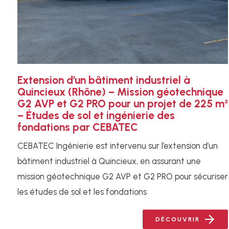
Extension d’un bâtiment industriel à
Quincieux (Rhône) – Mission géotechnique
G2 AVP et G2 PRO pour un projet de 225 m²
– Études de sol et ingénierie des
fondations par CEBATEC
CEBATEC Ingénierie est intervenu sur l’extension d’un
bâtiment industriel à Quincieux, en assurant une
mission géotechnique G2 AVP et G2 PRO pour sécuriser
les études de sol et les fondations
DÉCOUVRIR