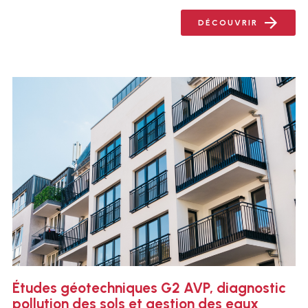
DÉCOUVRIR
Études géotechniques G2 AVP, diagnostic
pollution des sols et gestion des eaux