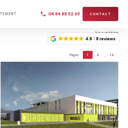
04 84 88 52 69
UTEMENT
CONTACT
Nos prestations
4.8
8 reviews
...
Pages :
1
2
12